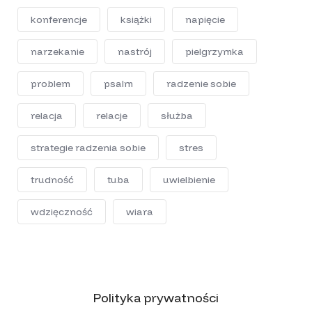
d
s
s
e
konferencje
książki
napięcie
c
o
narzekanie
nastrój
n
pielgrzymka
d
s
problem
psalm
radzenie sobie
relacja
relacje
służba
strategie radzenia sobie
stres
trudność
tuba
uwielbienie
wdzięczność
wiara
Polityka prywatności