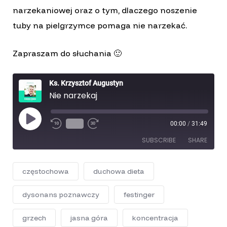
narzekaniowej oraz o tym, dlaczego noszenie
tuby na pielgrzymce pomaga nie narzekać.
Zapraszam do słuchania 🙂
Ks. Krzysztof Augustyn
Nie narzekaj
P
1x
00:00
/
31:49
R
F
l
e
a
a
SUBSCRIBE
SHARE
w
s
y
i
t
E
n
F
p
d
o
SHARE
i
częstochowa
duchowa dieta
1
r
RSS FEED
s
0
w
o
LINK
S
a
dysonans poznawczy
d
festinger
e
r
e
c
d
EMBED
o
3
grzech
jasna góra
koncentracja
n
0