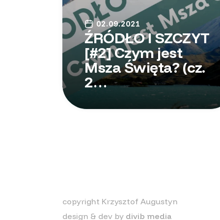
02.09.2021
ŹRÓDŁO I SZCZYT
[#2] Czym jest
Msza Święta? (cz.
2…
copyright Krzysztof Augustyn
design & dev by
divib media